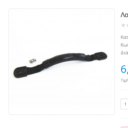
Λα
Κατ
Κωδ
Δια
6
Τιμ