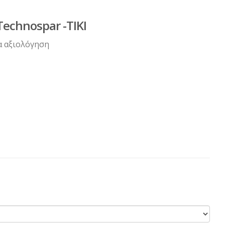
chnospar -TIKI
α αξιολόγηση