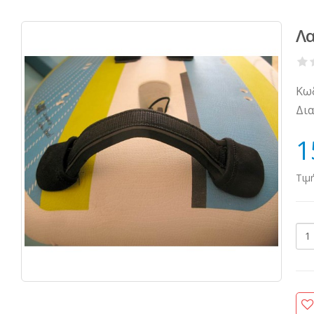
Λα
Κωδ
Δια
1
Τιμ