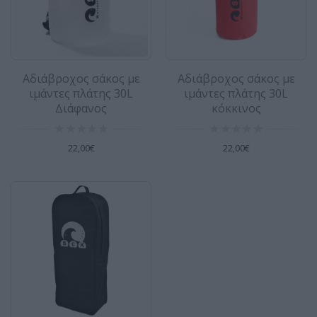
Τσάντα για φουσκωτό SUP με ρόδες
SCK
Αδιάβροχος σάκος με
Αδιάβροχος σάκος με
Μια μεγάλη τσάντα για φουσκωτό SUP (και όχι
ιμάντες πλάτης 30L
ιμάντες πλάτης 30L
μόνο). Σχεδιασμένη από ενισχυμένο υλικό
Διάφανος
κόκκινος
600..
49,00€
22,00€
22,00€
Τσάντα πλάτης για φουσκωτή σανίδα
SUP X-rider - zray
Zray τσάντα για φουσκωτό SUP Μεγάλη
τσάντα για φουσκωτό SUP (και όχι μόνο) ● Η
X-rider..
24,00€