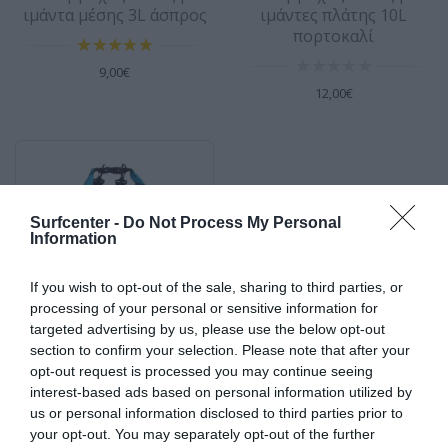
ιμάντα μέσης 3L άσπρος
ιμάντες πλάτης 10L
πορτοκαλί
5.00
Χαρακτηριστικά Χωρητικότητα: 15L Υλικό:
500D PVC Πό..
5.00
9,00€
14,00€
12,00€
Αδιάβροχος σάκος με ιμάντες πλάτης
20L μαύρος
Surfcenter -
Do Not Process My Personal
Information
Χαρακτηριστικά Χωρητικότητα: 20L Υλικό:
500D PVC Πό..
If you wish to opt-out of the sale, sharing to third parties, or
17,00€
processing of your personal or sensitive information for
targeted advertising by us, please use the below opt-out
section to confirm your selection. Please note that after your
Αδιάβροχος σάκος με
opt-out request is processed you may continue seeing
ιμάντες πλάτης 15L μπλε
interest-based ads based on personal information utilized by
Αδιάβροχος σάκος με ιμάντες πλάτης
us or personal information disclosed to third parties prior to
20L μωβ
your opt-out. You may separately opt-out of the further
5.00
14,00€
Χαρακτηριστικά Χωρητικότητα: 20L Υλικό: