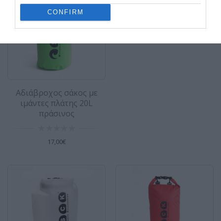
22,00€
CONFIRM
Αδιάβροχος σάκος με ιμάντες πλάτης
30L κόκκινος
Χαρακτηριστικά Χωρητικότητα: 30L Υλικό:
500D PVC Πό..
Αδιάβροχος σάκος με
ιμάντες πλάτης 20L
22,00€
πράσινος
17,00€
Τσάντα για φουσκωτή σανίδα SUP
SCK inflatable SUP bag Μεγάλη τσάντα για
φουσκωτό SUP (και όχι μόνο)
Αδιαβροχοποιημένη εσωτερική..
19,00€