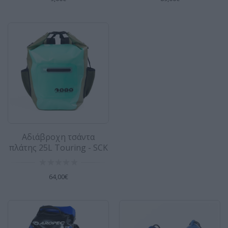
Αδιάβροχη τσάντα πλάτης 25L Touring
- SCK
SCK 100% Αδιάβροχη τσάντα πλάτης 25L Η νέα
τσάντα πλάτης SCK είναι εδώ, και είναι
καταπλη..
64,00€
Αδιάβροχη τσάντα πλάτης 30L μπλε
Aropec
Αδιάβροχη τσάντα
Άνετη τσάντα πλάτης κατάλληλη για όλα τα
πλάτης 25L Touring - SCK
θαλάσσια αθλήματα και όχι μόνο. Φτιαγμένη
από γερό α..
64,00€
87,00€