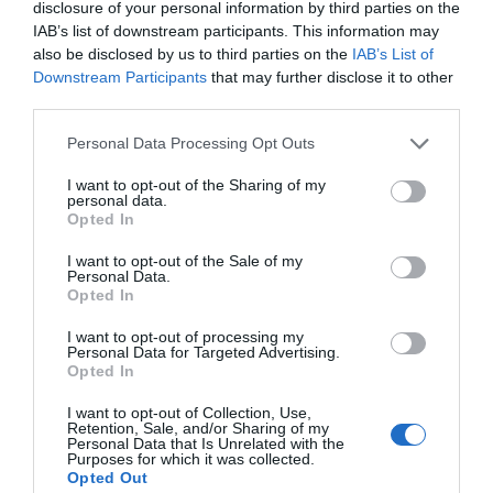
disclosure of your personal information by third parties on the
500D PVC Πό..
IAB’s list of downstream participants. This information may
17,00€
also be disclosed by us to third parties on the
IAB’s List of
Downstream Participants
that may further disclose it to other
third parties.
Personal Data Processing Opt Outs
Αδιάβροχος σάκος με ιμάντες πλάτης
I want to opt-out of the Sharing of my
20L πράσινος
personal data.
Opted In
Χαρακτηριστικά Χωρητικότητα: 20L Υλικό:
500D PVC Πό..
I want to opt-out of the Sale of my
17,00€
Personal Data.
Αδιάβροχος σάκος με
Αδιάβροχος σάκος με
Opted In
ιμάντες πλάτης 20L
ιμάντες πλάτης 20L μωβ
μαύρος
I want to opt-out of processing my
Personal Data for Targeted Advertising.
Opted In
17,00€
Αδιάβροχος σάκος με ιμάντες πλάτης
17,00€
30L Διάφανος
I want to opt-out of Collection, Use,
Retention, Sale, and/or Sharing of my
Personal Data that Is Unrelated with the
Χαρακτηριστικά Χωρητικότητα: 30L Υλικό:
Purposes for which it was collected.
500D PVC Πό..
Opted Out