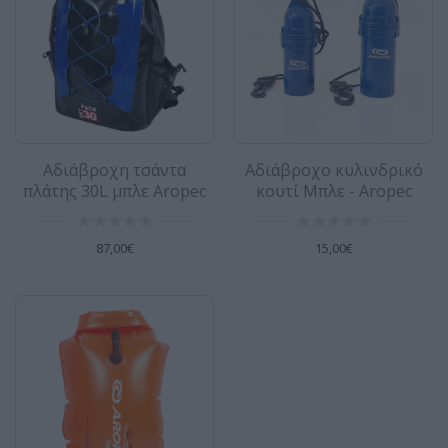
Αδιάβροχο κυλινδρικό κουτί Μπλε -
Aropec
Ιδανική λύση για την ασφαλή μεταφορά και
προστασία μικρών αντικειμένων κατά τη
διάρκεια των θαλάσσιω..
15,00€
Αδιάβροχη τσάντα
Αδιάβροχο κυλινδρικό
πλάτης 30L μπλε Aropec
κουτί Μπλε - Aropec
Αδιάβροχος σάκος /σημαδούρα 15L
87,00€
15,00€
πορτοκαλί Aropec
Αδιάβροχη τσάντα Aropec που χρησιμεύει και
ως σημαδούρα κολύμβησης. Χαρακτηριστικά ..
30,00€
Αδιάβροχος σάκος με ιμάντα μέσης 3L