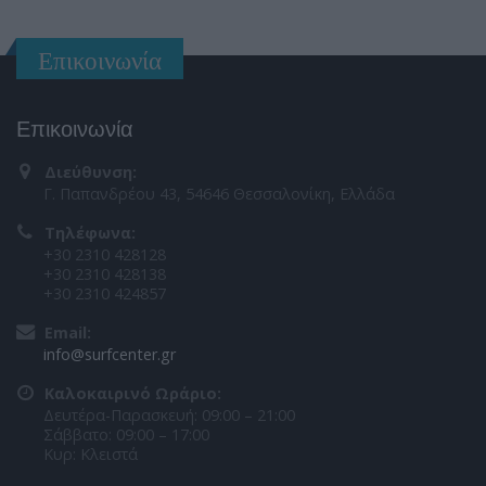
Επικοινωνία
Επικοινωνία
Διεύθυνση:
Γ. Παπανδρέου 43, 54646 Θεσσαλονίκη, Ελλάδα
Τηλέφωνα:
+30 2310 428128
+30 2310 428138
+30 2310 424857
Email:
info@surfcenter.gr
Καλοκαιρινό Ωράριο:
Δευτέρα-Παρασκευή: 09:00 – 21:00
Σάββατο: 09:00 – 17:00
Κυρ: Κλειστά