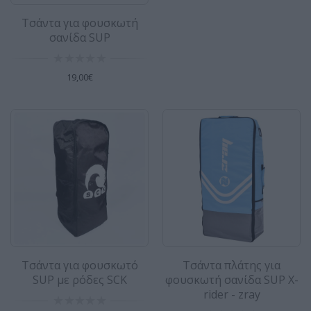
Τσάντα για φουσκωτή
σανίδα SUP
Τσάντα πλάτης για φουσκωτή σανίδα
SALE
SUP zray - Standard Back pack
19,00€
Zray τσάντα για φουσκωτό SUP Μεγάλη
τσάντα για φουσκωτό SUP (και όχι μόνο) ● Η
στάνταρ..
19,00€
24,00€
Φορητή ηλιακή ντουζιέρα με σύστημα
SALE
πίεσης 15L - Aropec
Φορητή ηλιακή ντουζιέρα με σύστημα πίεσης
15L - Ιδανική για Camping, Παραλία &
Τσάντα για φουσκωτό
Τσάντα πλάτης για
Θαλάσσια Σπορ!..
SUP με ρόδες SCK
φουσκωτή σανίδα SUP X-
109,00€
rider - zray
115,00€