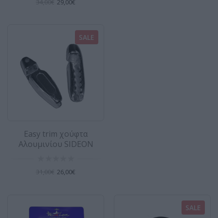
34,00€
29,00€
46,00€
SALE
Easy trim χούφτα Αλουμινίου SIDEON
SALE
Easy trim χούφτα Αλουμινίου SIDEONE ..
26,00€
31,00€
Easy trim χούφτα
Kick tail αυτοκόλλητο pad για σανίδα
Αλουμινίου SIDEON
surf PATLOVE
Αναβάθμισε την επιφάνεια της σανίδας σου με
31,00€
26,00€
το αυτοκόλλητο Kick Tail Pad της Patlove,
σχεδιασμένο γι..
27,00€
SALE