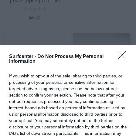
ρυθμιζόμενη τεμ. Tiki
Ιμάντες 4μ σετ 2 τεμαχίων SCK
22,00€
Ιμάντες 4μ σετ 2 τεμαχίων SCK Υψηλής
ποιότητας ιμάντες από πολυεστέρα
Χαρακτηριστικά..
15,00€
Surfcenter -
Do Not Process My Personal
Information
If you wish to opt-out of the sale, sharing to third parties, or
Ιμάντες 4μ σετ 2 τεμαχίων SurfCenter
processing of your personal or sensitive information for
Ιμάντες 4μ σετ 2 τεμαχίων SurfCenter Υψηλής
targeted advertising by us, please use the below opt-out
ποιότητας ιμάντες από πολυεστέρα. Τρομερά
section to confirm your selection. Please note that after your
Δέστρα για windsurf
Επισκευαστικό υλικό
ανθε..
opt-out request is processed you may continue seeing
ρυθμιζόμενη Μαύρη
στιγμής για EPX σανίδες 2
interest-based ads based on personal information utilized by
15,00€
SIDEON
στοιχείων 56gr
us or personal information disclosed to third parties prior to
your opt-out. You may separately opt-out of the further
disclosure of your personal information by third parties on the
19,00€
14,00€
IAB’s list of downstream participants. This information may