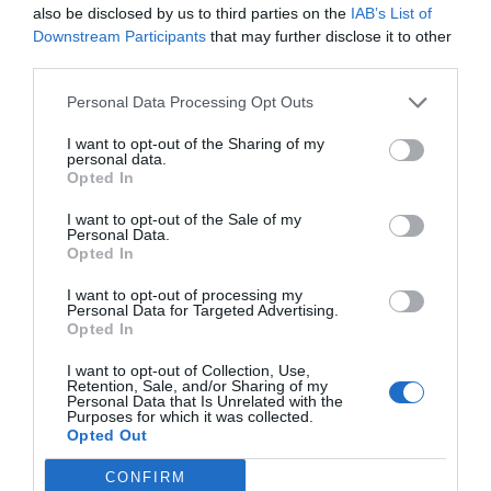
also be disclosed by us to third parties on the
IAB’s List of
Κορδόνι εκκινήσεως Classic
SALE
Downstream Participants
that may further disclose it to other
Κορδόνι εκκινήσεως για τα πανιά σας. Πιο
third parties.
ενισχυμένο, δεν κόβεται! ..
Personal Data Processing Opt Outs
9,00€
11,00€
I want to opt-out of the Sharing of my
personal data.
Opted In
I want to opt-out of the Sale of my
Κορδόνι εκκινήσεως Giant
SALE
Personal Data.
Opted In
Κορδόνι Εκκινήσεως Giant Ανθεκτικός ιμάντας
Ιμάντες 2,5μ σετ 2
(tubular webbing) Μαλακή επένδυση για ά..
I want to opt-out of processing my
τεμαχίων SurfCenter
12,00€
Personal Data for Targeted Advertising.
16,00€
Opted In
12,00€
I want to opt-out of Collection, Use,
Retention, Sale, and/or Sharing of my
Personal Data that Is Unrelated with the
Purposes for which it was collected.
Κορδόνι εκκινήσεως Uphaul μαύρο
Opted Out
SIDEON
Το SIDEON Uphaul Cord Μαύρο είναι ένα
CONFIRM