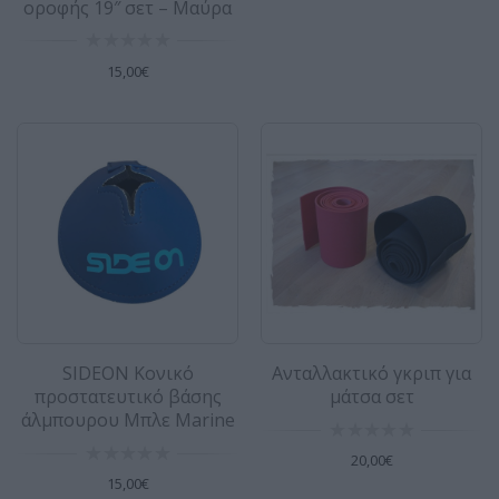
οροφής 19″ σετ – Μαύρα
Ανταλλακτικό γκριπ για μάτσα σετ
..
15,00€
20,00€
Αντάπτορας για εφαρμογή άλμπουρου
αλουμινίου σε RDM mast base - TIKI
Αντάπτορας για εφαρμογή άλμπουρου
αλουμινίου σε RDM mast base - TIKI ..
11,00€
SIDEON Κονικό
Ανταλλακτικό γκριπ για
προστατευτικό βάσης
μάτσα σετ
άλμπουρου Μπλε Marine
Αντάπτορας μάτσας για RDM άλμπουρο
20,00€
Αντάπτορας για τη σύνδεση boom με κανονική
15,00€