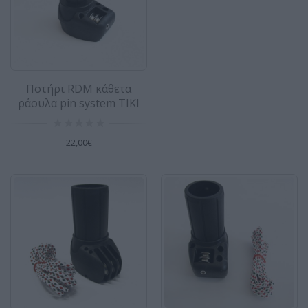
42,00€
Σκάτζα (σύνδεσμος) Tendon joint U-pin
Dynafiber
Ποτήρι RDM κάθετα
Σύνδεσμος Tendon joint U-pin Dynafiber
ράουλα pin system TIKI
Σκάτζα / Σύνδεσμος / Βάση για την ένωση του
πανιού με..
22,00€
59,00€
Σχοινί τριμαρίσματος 4mm Κίτρινο / με
το μέτρο - Liros
Liros Surf Rope 4mm Αυτό το σχοινί έχει
υψηλή αντοχή στην τριβή, χαμηλό βάρος και
διασπάται εύκολ..
1,50€