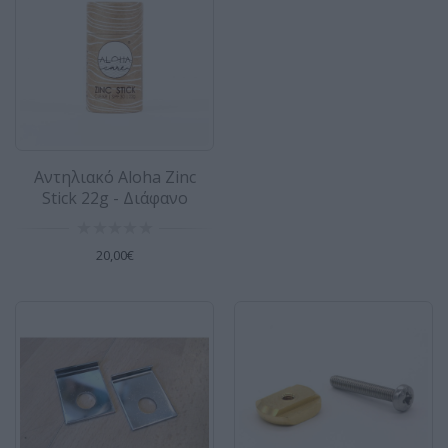
Δέστρα windsurf ρυθμιζόμενη τεμ. Tiki
Η ρυθμιζόμενη δέστρα windsurf Tiki προσφέρει
άριστη σταθερότητα και άνεση κατά τη διάρκεια
της πλεύσ..
Αντηλιακό Aloha Zinc
22,00€
Stick 22g - Διάφανο
20,00€
Δέστρα για windsurf ρυθμιζόμενη
Μαύρη SIDEON
Δέστρα για windsurf ρυθμιζόμενη SIDEON Η
δέστρα για windsurf της SIDEON έχει
σχεδιαστεί για βέλτι..
19,00€