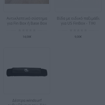
Επισκευαστικό υλικό στιγμής για EPX
Αντικλεπτικό σύστημα
Βίδα με ειδικό παξιμάδι
σανίδες 2 στοιχείων 56gr
για Fin Box ή Base Box
για US FinBox - TIKI
Εποξικό υλικό επισκευής για υγρές ή στεγνές
επιφάνειες. Eποξειδική σύνθεση για γρήγορη
14,00€
9,00€
επ..
14,00€
Ιμάντες 2,5μ σετ 2 τεμαχίων SurfCenter
Ιμάντες 2,5μ σετ 2 τεμαχίων SurfCenter Υψηλής
ποιότητας ιμάντες από πολυεστέρα. Τρομερά
ανθε..
12,00€
Δέστρα windsurf