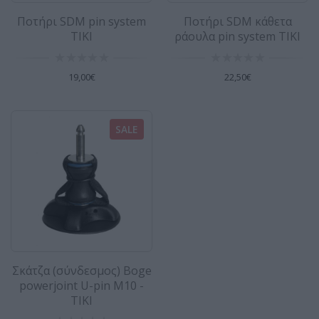
Ποτήρι SDM pin system
Ποτήρι SDM κάθετα
TIKI
ράουλα pin system TIKI
Σχοινιά κρεμαστικού σετ Fix Μπλε
SALE
19,00€
22,50€
SIDEON
Σχοινιά κρεμαστικού σετ Fix Μπλε Ανθεκτικό
σχοινί και αξιόπιστο που θα κάνει την εμπειρία
SALE
σας στο..
24,00€
30,00€
Σχοινιά κρεμαστικού σετ ρυθμιζόμενα
22"-28" με μεταλλική πόρπη - TIKI
Σχοινιά κρεμαστικού σετ ρυθμιζόμενα με
Σκάτζα (σύνδεσμος) Boge
μεταλλική πόρπη Ρυθμιζόμενα σχοινιά
powerjoint U-pin M10 -
κρεμαστικού ..
TIKI
36,00€