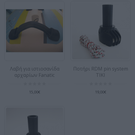
Σκάτζα (σύνδεσμος) Boge powerjoint U-
SALE
pin M10 - TIKI
Σύνδεσμος Power joint BOGE - TIKI Σκάτζα /
Σύνδεσμος / Βάση για την ένωση του πανιού
με την ..
55,00€
69,00€
Λαβή για ιστιοσανίδα
Ποτήρι RDM pin system
αρχαρίων Fanatic
TIKI
15,00€
19,00€
Σκάτζα (σύνδεσμος) Cardan joint U-pin
SALE
M8 - TIKI
Σύνδεσμος Cardan joint - TIKI Σκάτζα /
Σύνδεσμος / Βάση για την ένωση του πανιού
με την σανί..
42,00€