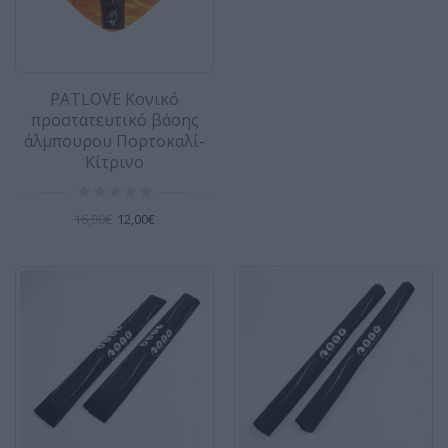
SCK μαξιλαράκια μεγάλα για Aero
σχάρες οροφής 32″ σετ – Μαύρα
PATLOVE Κονικό
προστατευτικό βάσης
Σετ 2 τεμάχια μαξιλαράκια για σχάρες Aero
άλμπουρου Πορτοκαλί-
(αλουμινίου) οροφής αυτοκινήτου. Όταν&nbs..
Κίτρινο
24,00€
16,00€
12,00€
SCK μαξιλαράκια μεγάλα για
τετράγωνες σχάρες οροφής 32″ σετ –
Μαύρα
Σετ 2 τεμάχια μαξιλαράκια για τετράγωνες
σχάρες οροφής αυτοκινήτου. Όταν μεταφ..
24,00€