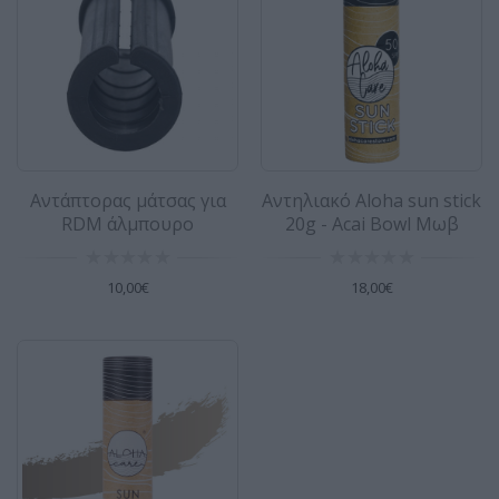
Σκούρο Μπεζ Το νέο Aloha Sun Stick παρέχει
υψηλή π..
18,00€
Αντηλιακό Aloha sun stick 20g - Little
Lagoon Τιρκουάζ
Αντάπτορας μάτσας για
Αντηλιακό Aloha sun stick
RDM άλμπουρο
20g - Acai Bowl Μωβ
Αντηλιακό Aloha sun stick – LITTLE LAGOON -
teal Το νέο Aloha Sun Stick παρέχει υψηλή
προστα..
10,00€
18,00€
18,00€
Αντηλιακό Aloha sun stick 20g - Sunset
Sessions Ροζ
Αντηλιακό Aloha sun stick - SUNSET SESSIONS