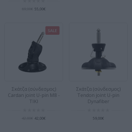
69,00€
55,00€
Σχοινιά κρεμαστικού σετ ρυθμιζόμενα
SALE
24"-30" - TIKI
Harness line Vario TIKI Με αυτά τα σχοινιά
κρεμαστικού μπορείτε να ρυθμίσετε το μήκος
τους την ώρ..
36,00€
Σκάτζα (σύνδεσμος)
Σκάτζα (σύνδεσμος)
Cardan joint U-pin M8 -
Tendon joint U-pin
TIKI
Dynafiber
42,00€
42,00€
59,00€